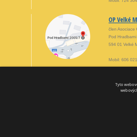
Mobil: 724 30
OP Velké Me
člen Asociace
Pod Hradbami
594 01 Velké M
Mobil: 606 02
Tyto webové
webových