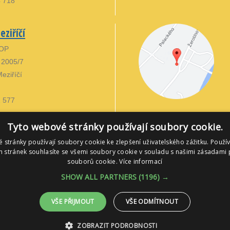
4 718
ziříčí
 OP
 2005/7
eziříčí
1 577
Tyto webové stránky používají soubory cookie.
 stránky používají soubory cookie ke zlepšení uživatelského zážitku. Použí
 stránek souhlasíte se všemi soubory cookie v souladu s našimi zásadami 
souborů cookie.
Více informací
SHOW ALL PARTNERS
(1196) →
VŠE PŘIJMOUT
VŠE ODMÍTNOUT
ZOBRAZIT PODROBNOSTI