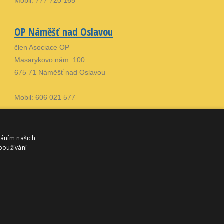
Mobil: 777 720 165
OP Náměšť nad Oslavou
člen Asociace OP
Masarykovo nám. 100
675 71 Náměšť nad Oslavou
Mobil: 606 021 577
váním našich
používání