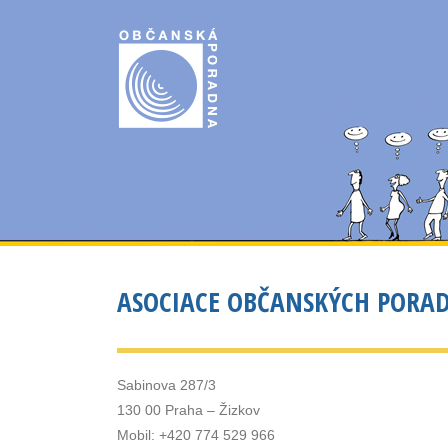
ASOCIACE OBČANSKÝCH PORA
Sabinova 287/3
130 00 Praha – Žizkov
Mobil: +420 774 529 966