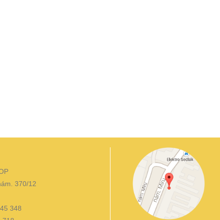
 OP
ám. 370/12
 845 348