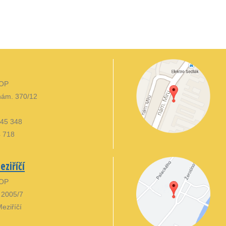
 OP
ám. 370/12
 845 348
4 718
ziříčí
 OP
 2005/7
eziříčí