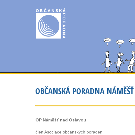
OBČANSKÁ PORADNA NÁMĚŠŤ
OP Náměšť nad Oslavou
člen Asociace občanských poraden