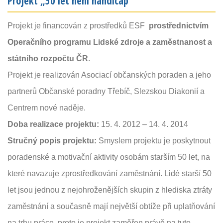
Projekt „50 let není handicap“
Projekt je financován z prostředků ESF
prostřednictvím
Operačního programu Lidské zdroje a zaměstnanost a
státního rozpočtu ČR
.
Projekt je realizován Asociací občanských poraden a jeho
partnerů Občanské poradny Třebíč, Slezskou Diakonií a
Centrem nové naděje.
Doba realizace projektu:
15. 4. 2012 – 14. 4. 2014
Stručný popis projektu:
Smyslem projektu je poskytnout
poradenské a motivační aktivity osobám starším 50 let, na
které navazuje zprostředkování zaměstnání. Lidé starší 50
let jsou jednou z nejohroženějších skupin z hlediska ztráty
zaměstnání a současně mají největší obtíže při uplatňování
na trhu práce, proto je projekt zaměřen právě na tuto