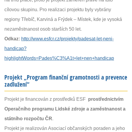
cílovou skupinu. Pro realizaci projektu byly vybrány
regiony Třebíč, Karviná a Frýdek – Místek, kde je vysoká
nezaměstnanost osob starších 50 let.
Odkaz:
http://www.esfcr.cz/projekty/padesat-let-neni-
handicap?
highlightWords=Pades%C3%A1t+let+nen+handicap
Projekt „Program finanční gramotnosti a prevence
zadlužení“
Projekt je financován z prostředků ESF
prostřednictvím
Operačního programu Lidské zdroje a zaměstnanost a
státního rozpočtu ČR
.
Projekt je realizován Asociací občanských poraden a jeho