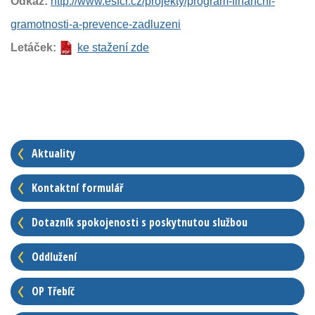
Odkaz:
http://www.esfcr.cz/projekty/program-financni-
gramotnosti-a-prevence-zadluzeni
Letáček:
ke stažení zde
Aktuality
Kontaktní formulář
Dotazník spokojenosti s poskytnutou službou
Oddlužení
OP Třebíč