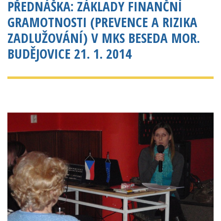
PŘEDNÁŠKA: ZÁKLADY FINANČNÍ
GRAMOTNOSTI (PREVENCE A RIZIKA
ZADLUŽOVÁNÍ) V MKS BESEDA MOR.
BUDĚJOVICE 21. 1. 2014