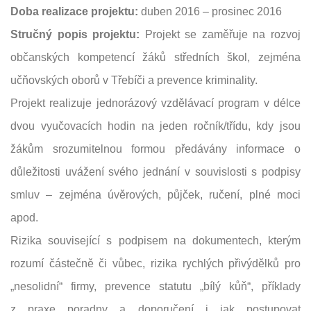
Doba realizace projektu:
duben 2016 – prosinec 2016
Stručný popis projektu:
Projekt se zaměřuje na rozvoj
občanských kompetencí žáků středních škol, zejména
učňovských oborů v Třebíči a prevence kriminality.
Projekt realizuje jednorázový vzdělávací program v délce
dvou vyučovacích hodin na jeden ročník/třídu, kdy jsou
žákům srozumitelnou formou předávány informace o
důležitosti uvážení svého jednání v souvislosti s podpisy
smluv – zejména úvěrových, půjček, ručení, plné moci
apod.
Rizika související s podpisem na dokumentech, kterým
rozumí částečně či vůbec, rizika rychlých přivýdělků pro
„nesolidní“ firmy, prevence statutu „bílý kůň“, příklady
z praxe poradny a doporučení i jak postupovat