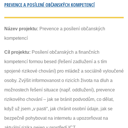
PREVENCE A POSÍLENÍ OBČANSKÝCH KOMPETENCÍ
Název projektu:
Prevence a posílení občanských
kompetencí
Cíl projektu:
Posílení občanských a finančních
kompetencí formou besed (řešení zadlužení a s tím
spojené rizikové chování) pro mládež a sociálně vyloučené
osoby. Zvýšit informovanost o rizicích života na dluh a
možnostech řešení situace (např. oddlužení), prevence
rizikového chování – jak se bránit podvodům, co dělat,
když už jsem „v pasti“, jak chránit osobní údaje, jak se
bezpečně pohybovat na internetu a upozorňovat na
aktuální rizika nejen v prostředí ICT.