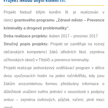
Projekt Nebuď bílým koněm III.
Projekt Nebuď bílým koněm III. je realizován v
rámci
grantového programu
„Zdravé město – Prevence
kriminality a drogové problematiky“
.
Doba realizace projektu:
duben 2017 – prosinec 2017
Stručný popis projektu:
Projekt se zaměřuje na rozvoj
občanských kompetencí žáků středních škol, zejména
učňovských oborů v Třebíči a prevence kriminality.
Projekt realizuje jednorázový vzdělávací program v délce
dvou vyučovacích hodin na jeden ročník/třídu, kdy jsou
žákům srozumitelnou formou předávány informace o
důležitosti uvážení svého jednání v souvislosti s podpisy
smluv – zejména úvěrových, půjček, ručení, plné moci
apod.