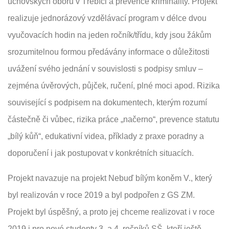
učňovských oborů v Třebíči a prevence kriminality. Projekt
realizuje jednorázový vzdělávací program v délce dvou
vyučovacích hodin na jeden ročník/třídu, kdy jsou žákům
srozumitelnou formou předávány informace o důležitosti
uvážení svého jednání v souvislosti s podpisy smluv –
zejména úvěrových, půjček, ručení, plné moci apod. Rizika
související s podpisem na dokumentech, kterým rozumí
částečně či vůbec, rizika práce „načerno“, prevence statutu
„bílý kůň“, edukativní videa, příklady z praxe poradny a
doporučení i jak postupovat v konkrétních situacích.
Projekt navazuje na projekt Nebuď bílým koněm V., který
byl realizován v roce 2019 a byl podpořen z GS ZM.
Projekt byl úspěšný, a proto jej chceme realizovat i v roce
2019 i pro nové studenty 3. a 4. ročníků SŠ, kteří ještě