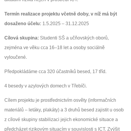
Termín realizace projektu včetně doby, v níž má být
dosaženo účelu:
1.5.2025 – 31.12.2025
Cílová skupina:
S
tudenti SŠ a učňovských oborů,
zejména ve věku cca 16–18 let a osoby sociálně
vyloučené.
Předpokládáme cca 320 účastníků besed, 17 tříd.
4 besedy v azylových domech v Třebíči.
Cílem projektu je prostřednictvím osvěty (informačních
materiálů – letáky, plakáty) a 3 druhů besed zajistit u osob
z cílové skupiny stabilizaci jejich ekonomické situace a
předcházet rizikovým situacím v souvislosti s ICT. Zvýšit