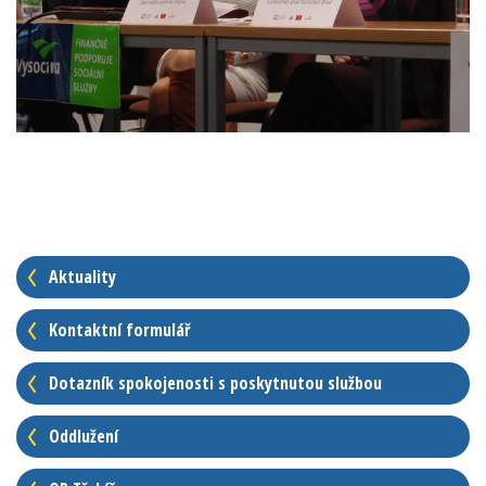
Aktuality
Kontaktní formulář
Dotazník spokojenosti s poskytnutou službou
Oddlužení