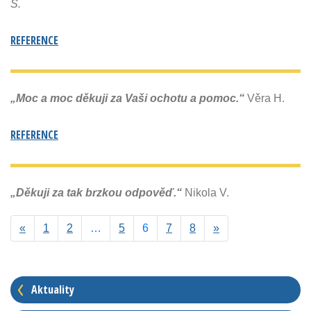
S.
REFERENCE
„Moc a moc děkuji za Vaši ochotu a pomoc.“
Věra H.
REFERENCE
„Děkuji za tak brzkou odpověď.“
Nikola V.
«
Předchozí
1
2
…
5
6
7
8
Další
»
Aktuality