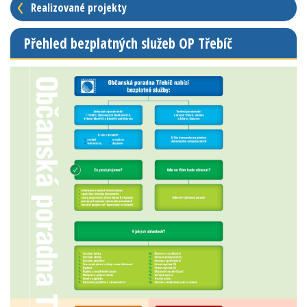
Realizované projekty
Přehled bezplatných služeb OP Třebíč