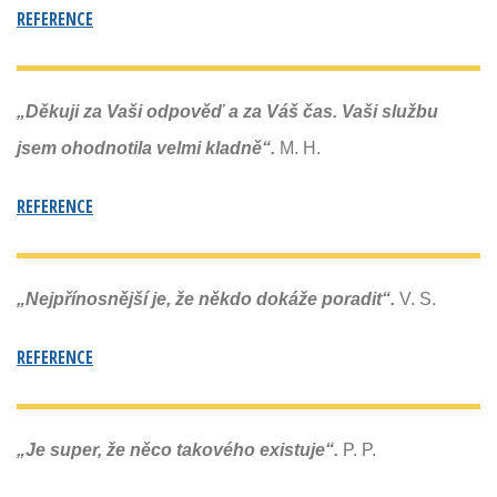
REFERENCE
„Děkuji za Vaši odpověď a za Váš čas. Vaši službu
jsem ohodnotila velmi kladně“.
M. H.
REFERENCE
„Nejpřínosnější je, že někdo dokáže poradit“.
V. S.
REFERENCE
„Je super, že něco takového existuje“.
P. P.